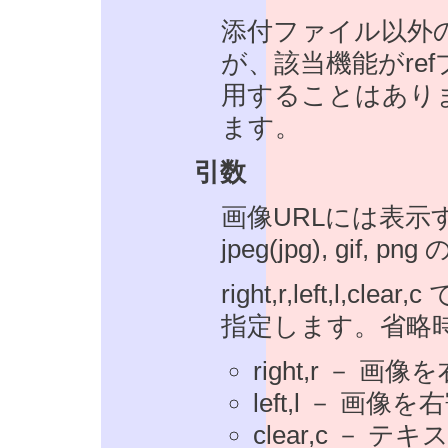
添付ファイル以外
が、該当機能がre
用することはあり
ます。
引数
画像URLには表示
jpeg(jpg), gif
right,r,left,
指定します。省略時
right,r －
left,l － 
clear,c 