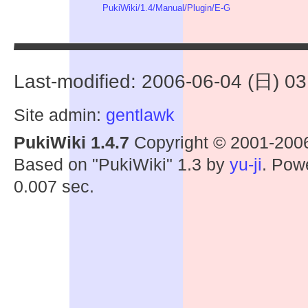
PukiWiki/1.4/Manual/Plugin/E-G
Last-modified: 2006-06-04 (日) 03
Site admin:
gentlawk
PukiWiki 1.4.7
Copyright © 2001-20
Based on "PukiWiki" 1.3 by
yu-ji
. Pow
0.007 sec.