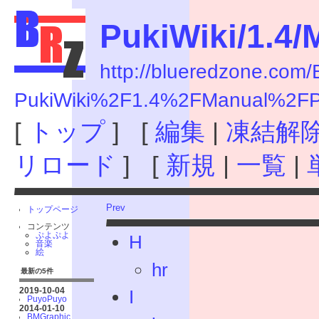
PukiWiki/1.4/
http://blueredzone.com/
PukiWiki%2F1.4%2FManual%2FP
[
トップ
] [
編集
|
凍結解
リロード
] [
新規
|
一覧
|
Prev
トップページ
コンテンツ
ぷよぷよ
H
音楽
絵
hr
最新の5件
2019-10-04
I
PuyoPuyo
2014-01-10
BMGraphic