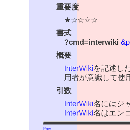
重要度
★☆☆☆☆
書式
?cmd=interwiki
&p
概要
InterWiki
を記述し
用者が意識して使
引数
InterWiki
名にはジ
InterWiki
名はエン
Prev