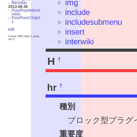
img
MenuBar
2013-08-30
include
PuyoPuyoIntermi
ssion
PuyoPuyoChap3
includesubmenu
1
edit
insert
Counter: 3629, today: 1, yester
interwiki
day: 0
H
†
†
hr
種別
ブロック型プラグ
重要度