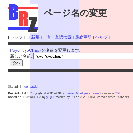
ページ名の変更
[
トップ
] [
新規
|
一覧
|
単語検索
|
最終更新
|
ヘルプ
]
PuyoPuyoChap7
の名前を変更します。
新しい名前:
Site admin:
gentlawk
PukiWiki 1.4.7
Copyright © 2001-2006
PukiWiki Developers Team
. License is
GPL
.
Based on "PukiWiki" 1.3 by
yu-ji
. Powered by PHP 5.3.29. HTML convert time: 0.002 sec.