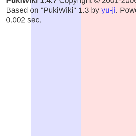
PukiWiki 1.4.7
Copyright © 2001-20
Based on "PukiWiki" 1.3 by
yu-ji
. Pow
0.002 sec.