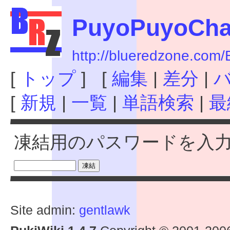
PuyoPuyoCh
http://blueredzone.co
[
トップ
] [
編集
|
差分
|
[
新規
|
一覧
|
単語検索
|
最
凍結用のパスワードを入
Site admin:
gentlawk