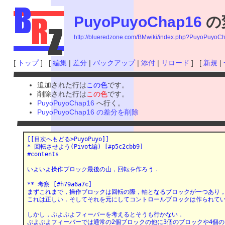
PuyoPuyoChap16
の
http://blueredzone.com/BMwiki/index.php?PuyoPuyoC
[
トップ
] [
編集
|
差分
|
バックアップ
|
添付
|
リロード
] [
新規
|
追加された行は
この色
です。
削除された行は
この色
です。
PuyoPuyoChap16
へ行く。
PuyoPuyoChap16 の差分を削除
[[目次へもどる>PuyoPuyo]]
* 回転させよう(Pivot編) [#p5c2cbb9]
#contents
いよいよ操作ブロック最後の山，回転を作ろう．
** 考察 [#h79a6a7c]
まずこれまで，操作ブロックは回転の際，軸となるブロックが一つあり
これは正しい．そしてそれを元にしてコントロールブロックは作られて
しかし，ぷよぷよフィーバーを考えるとそうも行かない．
ぷよぷよフィーバーでは通常の2個ブロックの他に3個のブロックや4個