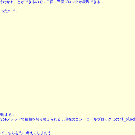
持たせることができるので，二個，三個ブロックが表現できる．
なったので，
を管理する．
t_typeメソッドで種類を切り替えられる．現在のコントロールブロックはctrl_bl
のでこちらを先に考えてしまおう．