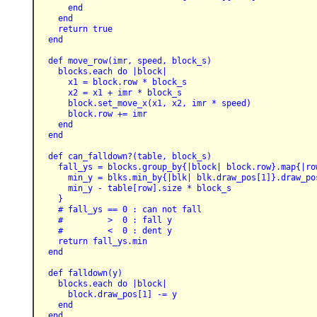
      end
    end
    return true
  end
  def move_row(imr, speed, block_s)
    blocks.each do |block|
      x1 = block.row * block_s
      x2 = x1 + imr * block_s
      block.set_move_x(x1, x2, imr * speed)
      block.row += imr
    end
  end
  def can_falldown?(table, block_s)
    fall_ys = blocks.group_by{|block| block.row}.map{|ro
      min_y = blks.min_by{|blk| blk.draw_pos[1]}.draw_po
      min_y - table[row].size * block_s
    }
    # fall_ys == 0 : can not fall
    #         >  0 : fall y
    #         <  0 : dent y
    return fall_ys.min
  end
  def falldown(y)
    blocks.each do |block|
      block.draw_pos[1] -= y
    end
  end