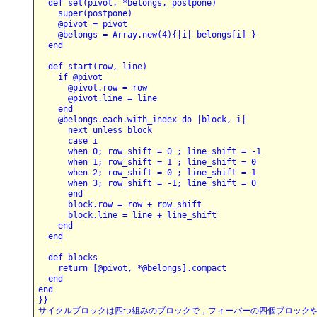
  def set(pivot, *belongs, postpone)
    super(postpone)
    @pivot = pivot
    @belongs = Array.new(4){|i| belongs[i] }
  end
  def start(row, line)
    if @pivot
      @pivot.row = row
      @pivot.line = line
    end
    @belongs.each.with_index do |block, i|
      next unless block
      case i
      when 0; row_shift = 0 ; line_shift = -1
      when 1; row_shift = 1 ; line_shift = 0
      when 2; row_shift = 0 ; line_shift = 1
      when 3; row_shift = -1; line_shift = 0
      end
      block.row = row + row_shift
      block.line = line + line_shift
    end
  end
  def blocks
    return [@pivot, *@belongs].compact
  end
end
}}
サイクルブロックは四つ組みのブロックで，フィーバーの四個ブロック