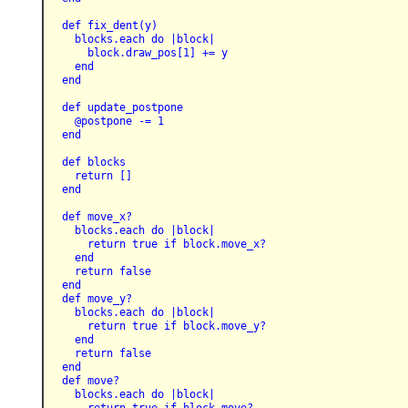
  def fix_dent(y)
    blocks.each do |block|
      block.draw_pos[1] += y
    end
  end
  def update_postpone
    @postpone -= 1
  end
  def blocks
    return []
  end
  def move_x?
    blocks.each do |block|
      return true if block.move_x?
    end
    return false
  end
  def move_y?
    blocks.each do |block|
      return true if block.move_y?
    end
    return false
  end
  def move?
    blocks.each do |block|