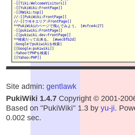
-[[Tiki:WelcomeVisitors]] 

-[[YukiWiki:FrontPage]] 

-[[RWiki:top]] 

//-[[PukiWiki:FrontPage]] 

//-[[ウヰキエリア:FrontPage]]

**PukiWikiのページで飛んでみよう。 [#sfce4c27]

-[[pukiwiki:FrontPage]]

-[[pukiwiki.dev:FrontPage]]

**検索だって出来る。 [#wec8fb2d]

:Googleでpukiwikiを検索|

[[Google:pukiwiki]]

:YahooでPHPを検索|

[[Yahoo:PHP]]
Site admin:
gentlawk
PukiWiki 1.4.7
Copyright © 2001-20
Based on "PukiWiki" 1.3 by
yu-ji
. Pow
0.002 sec.