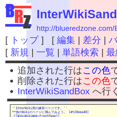
InterWikiSan
http://blueredzone.com
[
トップ
] [
編集
|
差分
|
[
新規
|
一覧
|
単語検索
|
最
追加された行は
この色
削除された行は
この色
InterWikiSandBox
へ行
''InterWiki用の練習ページです。''

**他のWikiのページに飛んでみよう。 [#t20eea48]

-[[WikiWikiWeb:FrontPage]]
