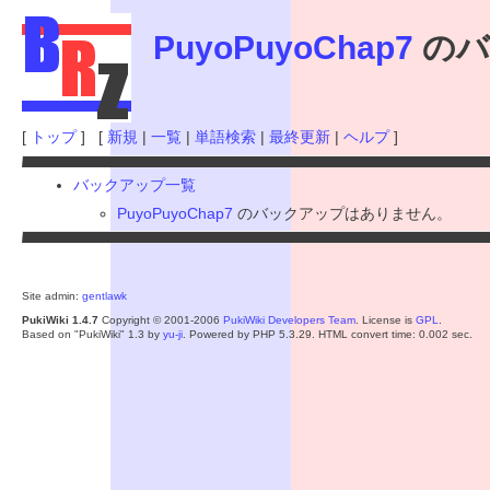
PuyoPuyoChap7
のバ
[
トップ
] [
新規
|
一覧
|
単語検索
|
最終更新
|
ヘルプ
]
バックアップ一覧
PuyoPuyoChap7
のバックアップはありません。
Site admin:
gentlawk
PukiWiki 1.4.7
Copyright © 2001-2006
PukiWiki Developers Team
. License is
GPL
.
Based on "PukiWiki" 1.3 by
yu-ji
. Powered by PHP 5.3.29. HTML convert time: 0.002 sec.